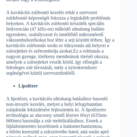
A kavitációs zsírbontó kezelés tehát a szervezet
zsírlebontó képességét fokozza a leginkább problémás
helyeken. A kavitációs zsírbontó készülék speciális
frekvencián (47 kHz-en) működő ultrahang hullám
egyenletes, szabályozott és ismétlődő mikroméretű
vákuumbuborékokat hoz létre a sejt közötti térben. Így a
kavitációs zsírbontás során ez túlnyomás alá helyezi a
zsírsejteket és szétrombolja azokat.Ez a robbanás a
nagyon gyenge, törékeny membránok törését okozza,
amelyek a zsírsejteket veszik körül, így elősegíti a
felesleges zsír távozását, mely a nyirokrendszer
segítségével kiürül szervezetünkből.
Lipolézer
A lipolézer, a kavitációs ultrahang hatásához hasonló
non-invazív kezelés, melyet a helyi lefogyhatatlan
zsírpárnák leküzdésére fejlesztettek ki. A lipolézeres
technológia az alacsony szintű lézeres fényt (635nm-
660nm) használja a zsír mobilizálásához. Ennek a
fájdalommentes kezelésnek a hatásmechanizmusa,
a bőrön keresztül a zsírszövetbe hatol, ami során apró