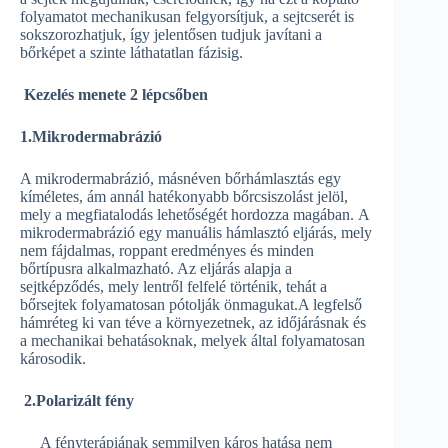
folyamatot mechanikusan felgyorsítjuk, a sejtcserét is
sokszorozhatjuk, így jelentősen tudjuk javítani a
bőrképet a szinte láthatatlan fázisig.
Kezelés menete 2 lépcsőben
1.Mikrodermabrázió
A mikrodermabrázió, másnéven bőrhámlasztás egy
kíméletes, ám annál hatékonyabb bőrcsiszolást jelöl,
mely a megfiatalodás lehetőségét hordozza magában. A
mikrodermabrázió egy manuális hámlasztó eljárás, mely
nem fájdalmas, roppant eredményes és minden
bőrtípusra alkalmazható. Az eljárás alapja a
sejtképződés, mely lentről felfelé történik, tehát a
bőrsejtek folyamatosan pótolják önmagukat.A legfelső
hámréteg ki van téve a környezetnek, az időjárásnak és
a mechanikai behatásoknak, melyek által folyamatosan
károsodik.
2.Polarizált fény
A fényterápiának semmilyen káros hatása nem