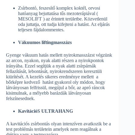
Zsírbontó, feszesítő komplex koktél, orvosi
hatóanyag bejuttatása tűs mezoterápiával (
MESOLIFT ) az érintett területbe. Közvetlenül
oda juttatja, ott tudja kifejteni a hatást. Az eljárás
teljesen fájdalommentes.
Vákuumos liftingmasszázs
Gyenge vákuum hatás mellett nyirokmasszázst végzünk
az arcon, nyakon, nyak alatti részen a nyirokpontok
irányába. Ezzel segítjük a nyak alatti zsírpárnák
fellazítását, lebontását, nyirokrendszeren keresztüli
kiürítését. A kezelés sikeres eredménye mellett a
bőrképre kedvező hatást gyakorol oly módon, hogy
látványosan felfrissül, megújul a bőr, az apró ráncok
kisimulnak, a mélyebb barázdák látványosan
felszínesednek.
KavitációS ULTRAHANG
A kavitációs zsírbontás olyan intenzíven avatkozik be a
test problémás területein amelyek nem reagálnak a
diétára vagy a testmozgásra.