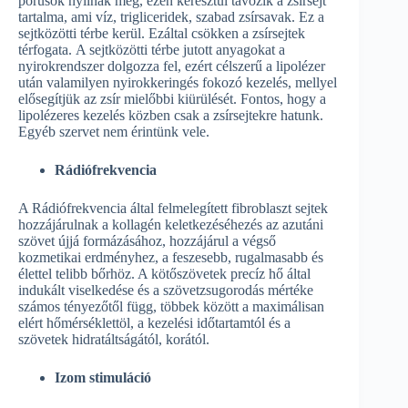
pórusok nyílnak meg, ezen keresztül távozik a zsírsejt
tartalma, ami víz, trigliceridek, szabad zsírsavak. Ez a
sejtközötti térbe kerül. Ezáltal csökken a zsírsejtek
térfogata. A sejtközötti térbe jutott anyagokat a
nyirokrendszer dolgozza fel, ezért célszerű a lipolézer
után valamilyen nyirokkeringés fokozó kezelés, mellyel
elősegítjük az zsír mielőbbi kiürülését. Fontos, hogy a
lipolézeres kezelés közben csak a zsírsejtekre hatunk.
Egyéb szervet nem érintünk vele.
Rádiófrekvencia
A Rádiófrekvencia által felmelegített fibroblaszt sejtek
hozzájárulnak a kollagén keletkezéséhezés az azutáni
szövet újjá formázásához, hozzájárul a végső
kozmetikai erdményhez, a feszesebb, rugalmasabb és
élettel telibb bőrhöz. A kötőszövetek precíz hő által
indukált viselkedése és a szövetzsugorodás mértéke
számos tényezőtől függ, többek között a maximálisan
elért hőmérséklettöl, a kezelési időtartamtól és a
szövetek hidratáltságától, korától.
Izom stimuláció