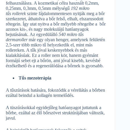
felhasználásra. A kozmetikai célra használt 0,2mm,
0,25mm, 0,3mm, 0,5mm mélységű
192 mikro
tűs
rollerek
szinte fájdalommentesen nyitják meg a bőr
szerkezetet, áthatolva a bőr felső, elhalt, elszarusodott
rétegein. Így utat nyitva a bőr mélyebb rétegeibe a bőr
azonos kis-, és nagy molekulájú hatóanyagok
bejutásának. Az egyedülálló
540 mikro tűs
dermaroller
már egy olyan henger, amelynek felületén
2,5-szer több mikro tű helyezkedik el, mint más
rollereken. A tűk jóval keskenyebbek és más
kialakításúak. Ez a roller nem kör, hanem gyémánt
formájú sebet ejt a bőrön, ami jóval kisebb, kevésbé
érzékelhető és a regenerálódása a bőrnek is gyorsabb.
Tűs mezoterápia
A tűszúrások hatására, fokozódik a vérellátás a bőrben
ezáltal beindul a kollagén termelődés.
A tüszúrásokkal egyidejűleg hatóanyagot juttatunk a
bőrbe, ezáltal az élő bőrszövet struktúrájában változik,
javul.