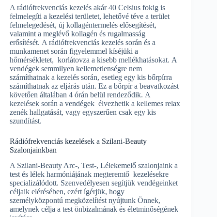
A rádiófrekvenciás kezelés akár 40 Celsius fokig is
felmelegíti a kezelési területet, lehetővé téve a terület
felmelegedését, új kollagéntermelés elősegítését,
valamint a meglévő kollagén és rugalmasság
erősítését. A rádiófrekvenciás kezelés során és a
munkamenet során figyelemmel kíséjüki a
hőmérsékletet, korlátovza a kisebb mellékhatásokat. A
vendégek semmilyen kellemetlenségre nem
számíthatnak a kezelés során, esetleg egy kis bőrpírra
számíthatnak az eljárás után. Ez a bőrpír a beavatkozást
követően általában 4 órán belül rendeződik. A
kezelések során a vendégek élvezhetik a kellemes relax
zenék hallgatását, vagy egyszerűen csak egy kis
szundítást.
Rádiófrekvenciás kezelések a Szilani-Beauty
Szalonjainkban
A Szilani-Beauty Arc-, Test-, Lélekemelő szalonjaink a
test és lélek harmóniájának megteremtő kezelésekre
specializálódott. Szenvedélyesen segítjük vendégeinket
céljaik elérésében, ezért ígérjük, hogy
személyközpontú megközelítést nyújtunk Önnek,
amelynek célja a test önbizalmának és életminőségének