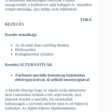
A beinjektált hatóanyagok fokozzák a sejtek
anyagcseréjét, a kötőszövet saját kollagén és elasztikus
rostjait stimulálja, újra indítja azok működését.
TOKA
KEZELÉS
Kezelés tematikája
Az áll alatti depo zsírréteg bontása
Bőrfeszesítés
Kollagénrostok erősítése
Kezelési ALTERNATÍVÁK
Zsírbontó speciális hatóanyag bejuttatása
elektroporációval, tű nélküli mezoterápiával
A kezelés lényege hogy az eljárás során elektromos
úton csatornákat nyitunk a bőr setjei között, ahol
képesek lesznek a speciális, kis molekulájú
hatóanyagok a szövetek mélyére jutni és ott fejteni ki
hatásukat. Az eljárás teljesen fájdalommentes.