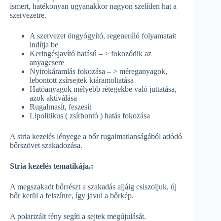
ismert, hatékonyan ugyanakkor nagyon szelíden hat a
szervezetre.
A szervezet öngyógyító, regeneráló folyamatait
indítja be
Keringésjavító hatású – > fokozódik az
anyagcsere
Nyirokáramlás fokozása – > méreganyagok,
lebontott zsírsejtek kiáramoltatása
Hatóanyagok mélyebb rétegekbe való juttatása,
azok aktiválása
Rugalmasít, feszesít
Lipolitikus ( zsírbontó ) hatás fokozása
A stria kezelés lényege a bőr rugalmatlanságából adódó
bőrszövet szakadozása.
Stria kezelés tematikája.:
A megszakadt bőrrészt a szakadás aljáig csiszoljuk, új
bőr kerül a felszínre, így javul a bőrkép.
A polarizált fény segíti a sejtek megújulását.