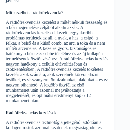
javítása.
Mit kezelhet a rádiófrekvencia?
A rádiófrekvenciás kezelést a műtét nélküli feszesség és
a bőr megemelése céljából alkalmazzák. A
rádiófrekvenciás kezeléssel kezelt leggyakoribb
problémás területek az áll, a nyak, a has, a csípő, a
felkar, a belső és a külső comb, az arc, a toka és a nem
műtéti arcemelés. A kezelés gyors, biztonságos és
hatékony a bőr feszesebbé tételéhez és az új kollagén
termelésének ösztönzéséhez. A rádiófrekvenciás kezelés
nagyon hatékony a cellulit eltávolításában és
csökkentésében. A rádiófrekvenciás kezelés tökéletes
kezelés azok számára, akik szeretnék körvonalazni
testüket, és visszanyerni önbizalmukat, alakjukat – és ez
nagyon pihentető. A legtöbb ügyfél az első
munkamenet után azonnal megváltoztatja a
megjelenését, és optimális eredményt kap 6-12
munkamenet után.
Rádiófrekvenciás kezelések
A rádiófrekvenciás technológia jellegéből adódóan a
kollagén rostok azonnal kezdenek megvastagodni és