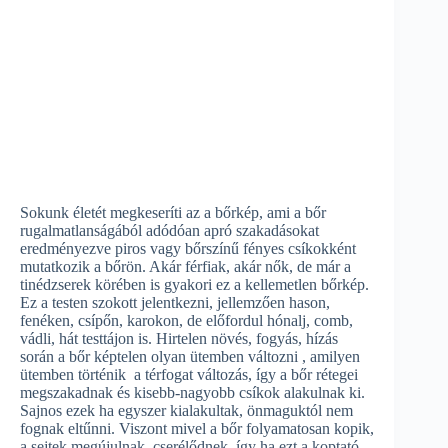
Sokunk életét megkeseríti az a bőrkép, ami a bőr
rugalmatlanságából adódóan apró szakadásokat
eredményezve piros vagy bőrszínű fényes csíkokként
mutatkozik a bőrön. Akár férfiak, akár nők, de már a
tinédzserek körében is gyakori ez a kellemetlen bőrkép.
Ez a testen szokott jelentkezni, jellemzően hason,
fenéken, csípőn, karokon, de előfordul hónalj, comb,
vádli, hát testtájon is. Hirtelen növés, fogyás, hízás
során a bőr képtelen olyan ütemben változni , amilyen
ütemben történik a térfogat változás, így a bőr rétegei
megszakadnak és kisebb-nagyobb csíkok alakulnak ki.
Sajnos ezek ha egyszer kialakultak, önmaguktól nem
fognak eltűnni. Viszont mivel a bőr folyamatosan kopik,
a sejtek megújulnak, cserélődnek, így ha ezt a koptató