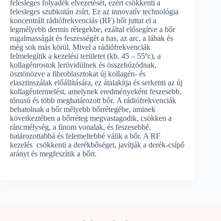
felesleges folyadék elvezetését, ezért csökkenti a
felesleges szubkután zsírt. Ez az innovatív technológia
koncentrált rádiófrekvenciás (RF) hőt juttat el a
legmélyebb dermis rétegekbe, ezáltal elősegítve a bőr
rugalmasságát és feszességét a has, az arc, a lábak és
még sok más körül. Mivel a rádiófrekvenciák
felmelegítik a kezelési területet (kb. 45 – 55ºc), a
kollagénrostok lerövidülnek és összehúzódnak,
ösztönözve a fibroblasztokat új kollagén- és
elasztinszálak előállítására, ez átalakítja és serkenti az új
kollagéntermelést, amelynek eredményeként feszesebb,
tónusú és több meghatározott bőr. A rádiófrekvenciák
behatolnak a bőr mélyebb bőrrétegébe, aminek
következtében a bőrréteg megvastagodik, csökken a
ráncmélység, a finom vonalak, és feszesebbé,
határozottabbá és felemeltebbé válik a bőr. A RF
kezelés csökkenti a derékbőséget, javítják a derék-csípő
arányt és megfeszítik a bőrt.