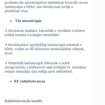
javítására tűs mesoterápiával injektálunk feszesítő orvosi
hatóanyagot a bőrbe, ami látványosan javítja a
problémás részt.
Tűs mezoterápia
A tűszúrások hatására, fokozódik a vérellátás a bőrben
ezáltal beindul a kollagén termelődés.
A tüszúrásokkal egyidejűleg hatóanyagot juttatunk a
bőrbe, ezáltal az élő bőrszövet struktúrájában változik,
javul.
A beinjektált hatóanyagok fokozzák a sejtek
anyagcseréjét, a kötőszövet saját kollagén és elasztikus
rostjait stimulálja, újra indítja azok működését.
RF rádiofrekvencia
Rádiófrekvenciás kezelés