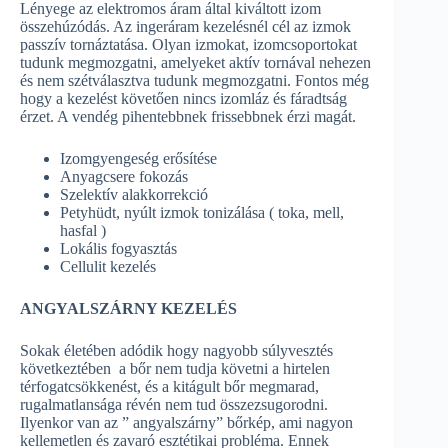
Lényege az elektromos áram által kiváltott izom
összehúzódás. Az ingeráram kezelésnél cél az izmok
passzív tornáztatása. Olyan izmokat, izomcsoportokat
tudunk megmozgatni, amelyeket aktív tornával nehezen
és nem szétválasztva tudunk megmozgatni. Fontos még
hogy a kezelést követően nincs izomláz és fáradtság
érzet. A vendég pihentebbnek frissebbnek érzi magát.
Izomgyengeség erősítése
Anyagcsere fokozás
Szelektív alakkorrekció
Petyhüdt, nyúlt izmok tonizálása ( toka, mell,
hasfal )
Lokális fogyasztás
Cellulit kezelés
ANGYALSZÁRNY KEZELÉS
Sokak életében adódik hogy nagyobb súlyvesztés
következtében a bőr nem tudja követni a hirtelen
térfogatcsökkenést, és a kitágult bőr megmarad,
rugalmatlansága révén nem tud összezsugorodni.
Ilyenkor van az ” angyalszárny” bőrkép, ami nagyon
kellemetlen és zavaró esztétikai probléma. Ennek