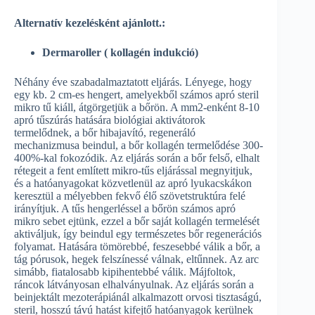
Alternatív kezelésként ajánlott.:
Dermaroller ( kollagén indukció)
Néhány éve szabadalmaztatott eljárás. Lényege, hogy
egy kb. 2 cm-es hengert, amelyekből számos apró steril
mikro tű kiáll, átgörgetjük a bőrön. A mm2-enként 8-10
apró tűszúrás hatására biológiai aktivátorok
termelődnek, a bőr hibajavító, regeneráló
mechanizmusa beindul, a bőr kollagén termelődése 300-
400%-kal fokozódik. Az eljárás során a bőr felső, elhalt
rétegeit a fent említett mikro-tűs eljárással megnyitjuk,
és a hatóanyagokat közvetlenül az apró lyukacskákon
keresztül a mélyebben fekvő élő szövetstruktúra felé
irányítjuk. A tűs hengerléssel a bőrön számos apró
mikro sebet ejtünk, ezzel a bőr saját kollagén termelését
aktiváljuk, így beindul egy természetes bőr regenerációs
folyamat. Hatására tömörebbé, feszesebbé válik a bőr, a
tág pórusok, hegek felszínessé válnak, eltűnnek. Az arc
simább, fiatalosabb kipihentebbé válik. Májfoltok,
ráncok látványosan elhalványulnak. Az eljárás során a
beinjektált mezoterápiánál alkalmazott orvosi tisztaságú,
steril, hosszú távú hatást kifejtő hatóanyagok kerülnek