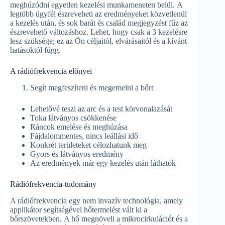
meghúzódni egyetlen kezelési munkameneten belül. A
legtöbb ügyfél észreveheti az eredményeket közvetlenül
a kezelés után, és sok barát és család megjegyzést fűz az
észrevehető változáshoz. Lehet, hogy csak a 3 kezelésre
lesz szüksége; ez az Ön céljaitól, elvárásaitól és a kívánt
hatásoktól függ.
A rádiófrekvencia előnyei
Segít megfeszíteni és megemelni a bőrt
Lehetővé teszi az arc és a test körvonalazását
Toka látványos csökkenése
Ráncok emelése és meghúzása
Fájdalommentes, nincs leállási idő
Konkrét területeket célozhatunk meg
Gyors és látványos eredmény
Az eredmények már egy kezelés után láthatók
Rádiófrekvencia-tudomány
A rádiófrekvencia egy nem invazív technológia, amely
applikátor segítségével hőtermelést vált ki a
bőrszövetekben. A hő megnöveli a mikrocirkulációt és a