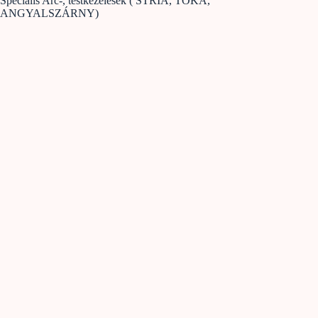
Speciális Arc-, testkezelések ( STRIA, TOKA,
ANGYALSZÁRNY)