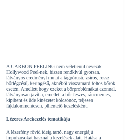
A CARBON PEELING nem véletlenül nevezik
Hollywood Peel-nek, hiszen rendkívül gyorsan,
látványos eredményt mutat a tágpórusú, zsíros, rossz
bőrlégzésű, keringésű, aknéból visszamard foltos bőrök
esetén. Amellett hogy ezeket a bőrproblémákat azonnal,
látványosan javítja, emellett a bőr feszes, ráncmentes,
kipihent és üde kinézetet kölcsönöz, teljesen
fájdalommentesen, pihentető kezelésként.
Lézeres Arckezelés tematikája
A lézerfény rövid ideig tartó, nagy energiájú
impulzusokat használ a kezelések alatt. Hatása a