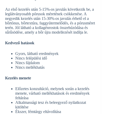
Az első kezelés után 5-15%-os javulás következik be, a
leglátványosabb pórusok méretének csökkenése. A
negyedik kezelés után 15-30%-os javulás érhető el a
bőrtónus, bőrtextúra, faggyútermelődés, és a pórusméret
terén. Jól látható a kollagénrostok összehúzódása és
sűrűsödése, amely a bőr újra modellezését indítja le.
Kedvező hatások
Gyors, látható eredmények
Nincs felépülési idő
Nincs fájdalom
Nincs mellékhatás
Kezelés menete
Előzetes konzultáció, melynek során a kezelés
menete, várható mellékhatások és eredmények
feltárása
Alkalmassági tesz és beleegyező nyilatkozat
kitöltése
Ékszer, fémtárgy eltávolítása