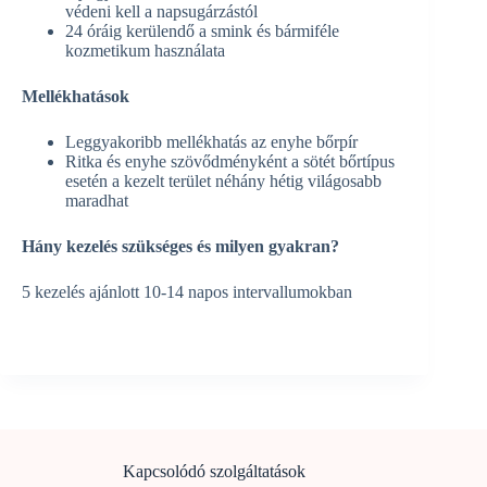
védeni kell a napsugárzástól
24 óráig kerülendő a smink és bármiféle
kozmetikum használata
Mellékhatások
Leggyakoribb mellékhatás az enyhe bőrpír
Ritka és enyhe szövődményként a sötét bőrtípus
esetén a kezelt terület néhány hétig világosabb
maradhat
Hány kezelés szükséges és milyen gyakran?
5 kezelés ajánlott 10-14 napos intervallumokban
Kapcsolódó szolgáltatások