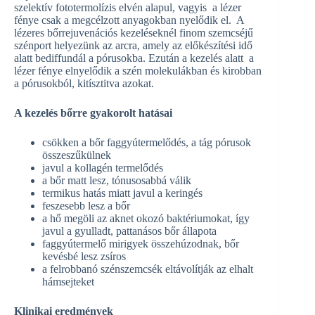
szelektív fototermolízis elvén alapul, vagyis a lézer
fénye csak a megcélzott anyagokban nyelődik el. A
lézeres bőrrejuvenációs kezeléseknél finom szemcséjű
szénport helyezünk az arcra, amely az előkészítési idő
alatt bediffundál a pórusokba. Ezután a kezelés alatt a
lézer fénye elnyelődik a szén molekulákban és kirobban
a pórusokból, kitísztitva azokat.
A kezelés bőrre gyakorolt hatásai
csökken a bőr faggyútermelődés, a tág pórusok
összeszűkülnek
javul a kollagén termelődés
a bőr matt lesz, tónusosabbá válik
termikus hatás miatt javul a keringés
feszesebb lesz a bőr
a hő megöli az aknet okozó baktériumokat, így
javul a gyulladt, pattanásos bőr állapota
faggyútermelő mirigyek összehúzodnak, bőr
kevésbé lesz zsíros
a felrobbanó szénszemcsék eltávolítják az elhalt
hámsejteket
Klinikai eredmények