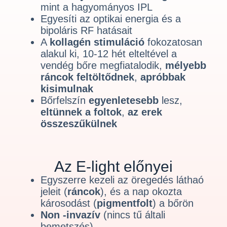
mint a hagyományos IPL
Egyesíti az optikai energia és a
bipoláris RF hatásait
A
kollagén stimuláció
fokozatosan
alakul ki, 10-12 hét elteltével a
vendég bőre megfiatalodik,
mélyebb
ráncok feltöltődnek
,
apróbbak
kisimulnak
Bőrfelszín
egyenletesebb
lesz,
eltünnek a foltok
,
az
erek
összeszűkülnek
Az E-light előnyei
Egyszerre kezeli az öregedés láthaó
jeleit (
ráncok
), és a nap okozta
károsodást (
pigmentfolt
) a bőrön
Non -invazív
(nincs tű általi
bemetszés)