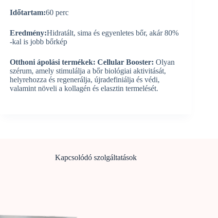
Időtartam:
60 perc
Eredmény:
Hidratált, sima és egyenletes bőr, akár 80%
-kal is jobb bőrkép
Otthoni ápolási termékek:
Cellular Booster:
Olyan
szérum, amely stimulálja a bőr biológiai aktivitását,
helyrehozza és regenerálja, újradefiniálja és védi,
valamint növeli a kollagén és elasztin termelését.
Kapcsolódó szolgáltatások