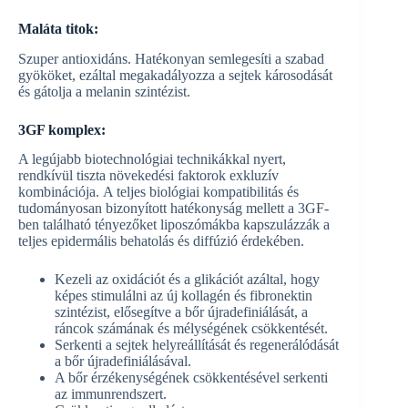
Maláta titok:
Szuper antioxidáns. Hatékonyan semlegesíti a szabad
gyököket, ezáltal megakadályozza a sejtek károsodását
és gátolja a melanin szintézist.
3GF komplex:
A legújabb biotechnológiai technikákkal nyert,
rendkívül tiszta növekedési faktorok exkluzív
kombinációja. A teljes biológiai kompatibilitás és
tudományosan bizonyított hatékonyság mellett a 3GF-
ben található tényezőket liposzómákba kapszulázzák a
teljes epidermális behatolás és diffúzió érdekében.
Kezeli az oxidációt és a glikációt azáltal, hogy
képes stimulálni az új kollagén és fibronektin
szintézist, elősegítve a bőr újradefiniálását, a
ráncok számának és mélységének csökkentését.
Serkenti a sejtek helyreállítását és regenerálódását
a bőr újradefiniálásával.
A bőr érzékenységének csökkentésével serkenti
az immunrendszert.