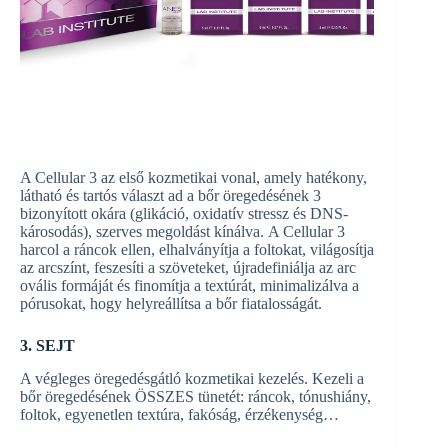
A Cellular 3 az első kozmetikai vonal, amely hatékony,
látható és tartós választ ad a bőr öregedésének 3
bizonyított okára (glikáció, oxidatív stressz és DNS-
károsodás), szerves megoldást kínálva. A Cellular 3
harcol a ráncok ellen, elhalványítja a foltokat, világosítja
az arcszínt, feszesíti a szöveteket, újradefiniálja az arc
ovális formáját és finomítja a textúrát, minimalizálva a
pórusokat, hogy helyreállítsa a bőr fiatalosságát.
3. SEJT
A végleges öregedésgátló kozmetikai kezelés. Kezeli a
bőr öregedésének ÖSSZES tünetét: ráncok, tónushiány,
foltok, egyenetlen textúra, fakóság, érzékenység…