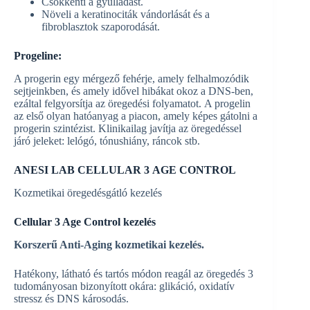
Csökkenti a gyulladást.
Növeli a keratinociták vándorlását és a
fibroblasztok szaporodását.
Progeline:
A progerin egy mérgező fehérje, amely felhalmozódik
sejtjeinkben, és amely idővel hibákat okoz a DNS-ben,
ezáltal felgyorsítja az öregedési folyamatot. A progelin
az első olyan hatóanyag a piacon, amely képes gátolni a
progerin szintézist. Klinikailag javítja az öregedéssel
járó jeleket: lelógó, tónushiány, ráncok stb.
ANESI LAB CELLULAR 3
AGE CONTROL
Kozmetikai öregedésgátló kezelés
Cellular 3 Age Control kezelés
Korszerű Anti-Aging kozmetikai kezelés.
Hatékony, látható és tartós módon reagál az öregedés 3
tudományosan bizonyított okára: glikáció, oxidatív
stressz és DNS károsodás.