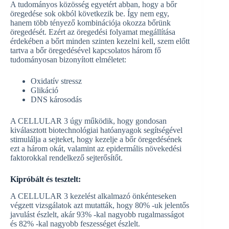
A tudományos közösség egyetért abban, hogy a bőr
öregedése sok okból következik be. Így nem egy,
hanem több tényező kombinációja okozza bőrünk
öregedését. Ezért az öregedési folyamat megállítása
érdekében a bőrt minden szinten kezelni kell, szem előtt
tartva a bőr öregedésével kapcsolatos három fő
tudományosan bizonyított elméletet:
Oxidatív stressz
Glikáció
DNS károsodás
A CELLULAR 3 úgy működik, hogy gondosan
kiválasztott biotechnológiai hatóanyagok segítségével
stimulálja a sejteket, hogy kezelje a bőr öregedésének
ezt a három okát, valamint az epidermális növekedési
faktorokkal rendelkező sejterősítőt.
Kipróbált és tesztelt:
A CELLULAR 3 kezelést alkalmazó önkénteseken
végzett vizsgálatok azt mutatták, hogy 80% -uk jelentős
javulást észlelt, akár 93% -kal nagyobb rugalmasságot
és 82% -kal nagyobb feszességet észlelt.