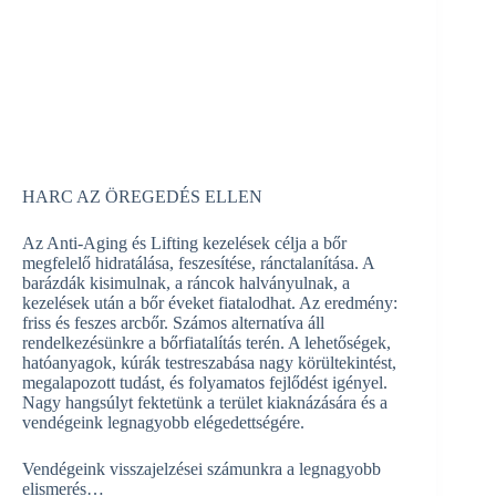
HARC AZ ÖREGEDÉS ELLEN
Az Anti-Aging és Lifting kezelések célja a bőr
megfelelő hidratálása, feszesítése, ránctalanítása. A
barázdák kisimulnak, a ráncok halványulnak, a
kezelések után a bőr éveket fiatalodhat. Az eredmény:
friss és feszes arcbőr. Számos alternatíva áll
rendelkezésünkre a bőrfiatalítás terén. A lehetőségek,
hatóanyagok, kúrák testreszabása nagy körültekintést,
megalapozott tudást, és folyamatos fejlődést igényel.
Nagy hangsúlyt fektetünk a terület kiaknázására és a
vendégeink legnagyobb elégedettségére.
Vendégeink visszajelzései számunkra a legnagyobb
elismerés…