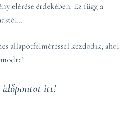
ny elérése érdekében. Ez függ a
mástól…
es állapotfelméréssel kezdődik, ahol
zámodra!
 időpontot itt!