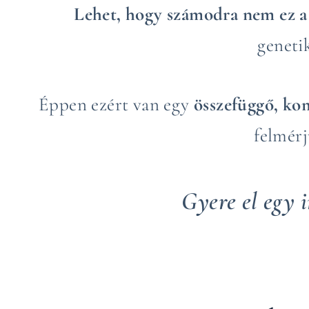
Lehet, hogy számodra nem ez a 
geneti
Éppen ezért van egy
összefüggő, k
felmérj
Gyere el egy i