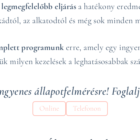
legmegfelelőbb eljárás
a hatékony eredmé
kádtól, az alkatodtól és még sok minden 
omplett programunk
erre, amely egy ingyen
ük milyen kezelések a leghatásosabbak s
ngyenes állapotfelmérésre! Foglalj
Online
Telefonon