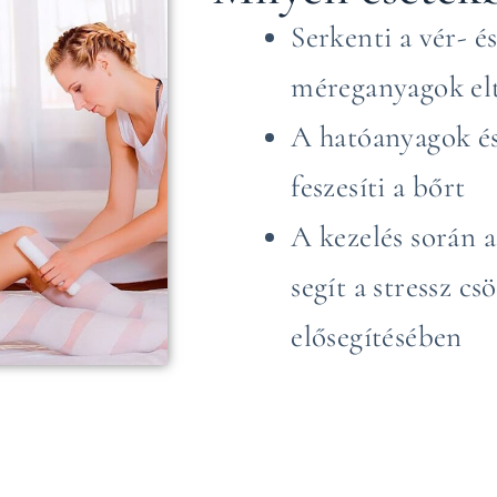
Serkenti a vér- é
méreganyagok elt
A hatóanyagok és
feszesíti a bőrt
A kezelés során 
segít a stressz c
elősegítésében