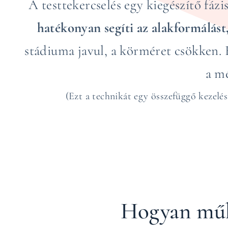
A testtekercselés egy kiegészítő fáz
hatékonyan segíti az alakformálást, 
stádiuma javul, a körméret csökken. Em
a mé
(Ezt a technikát egy összefüggő kezelé
Hogyan mű