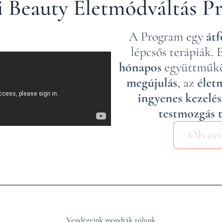
i Beauty Életmódváltás 
A Program egy
átf
lépcsős terápiák.
hónapos
együttműkö
megújulás
, az
élet
ingyenes kezelés
testmozgás t
Olvass
Vendégeink mondták rólunk