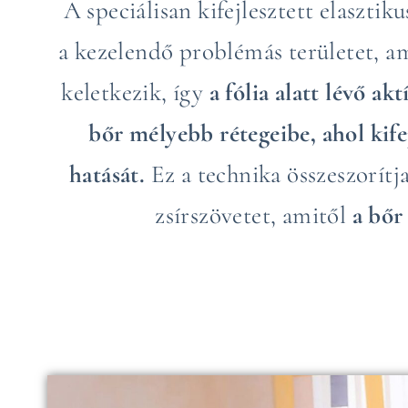
A speciálisan kifejlesztett elasztik
a kezelendő problémás területet, a
keletkezik, így
a fólia alatt lévő a
bőr mélyebb rétegeibe, ahol kifej
hatását.
Ez a technika összeszorítja
zsírszövetet, amitől
a bőr