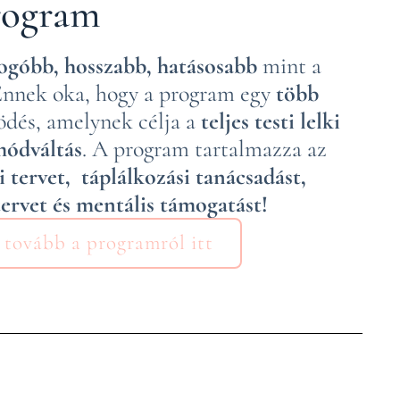
Program
ogóbb, hosszabb, hatásosabb
mint a
 Ennek oka, hogy a program egy
több
dés, amelynek célja a
teljes testi lelki
módváltás
. A program tartalmazza az
i tervet, táplálkozási tanácsadást,
ervet és mentális támogatást!
 tovább a programról itt