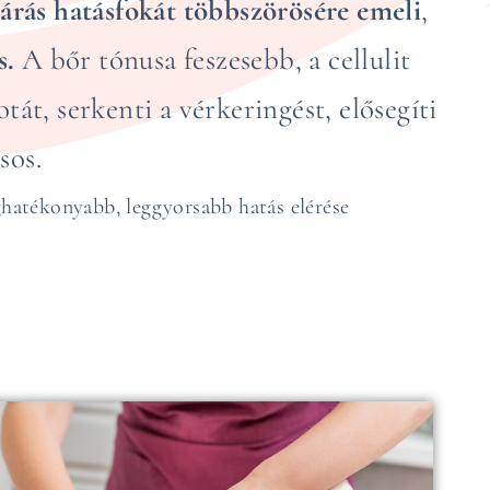
járás hatásfokát többszörösére emeli
,
s.
A bőr tónusa feszesebb, a cellulit
tát, serkenti a vérkeringést, elősegíti
ásos.
ghatékonyabb, leggyorsabb hatás elérése