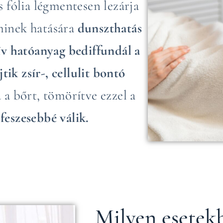
us fólia légmentesen lezárja
minek hatására
dunszthatás
ktív hatóanyag bediffundál a
tik zsír-, cellulit bontó
 a bőrt, tömörítve ezzel a
 feszesebbé válik.
Milyen esetek