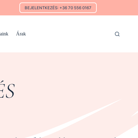
BEJELENTKEZÉS: +36 70 556 0167
jaink
Árak
ÉS