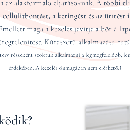
isa az alakformáló eljárásoknak. A
többi el
cellulitbontást, a keringést és az ürítést i
ellett maga a kezelés javítja a bőr állapo
regtelenítést. Kúraszerű alkalmazása hat
sterv részeként szoktuk alkalmazni a legmegfelelőbb, le
érdekében. A kezelés önmagában nem elérhető.)
ködik?