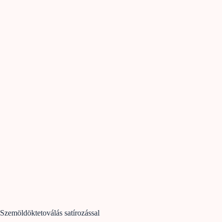
Szemöldöktetoválás satírozással