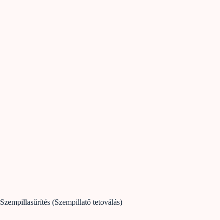
Szempillasűrítés (Szempillatő tetoválás)