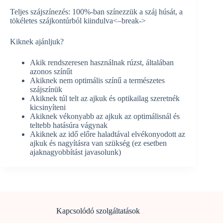
Teljes szájszínezés: 100%-ban színezzük a száj húsát, a
tökéletes szájkontúrból kiindulva<–break->
Kiknek ajánljuk?
Akik rendszeresen használnak rúzst, általában
azonos színűt
Akiknek nem optimális színű a természetes
szájszínük
Akiknek túl telt az ajkuk és optikailag szeretnék
kicsinyíteni
Akiknek vékonyabb az ajkuk az optimálisnál és
teltebb hatásúra vágynak
Akiknek az idő előre haladtával elvékonyodott az
ajkuk és nagyításra van szükség (ez esetben
ajaknagyobbítást javasolunk)
Kapcsolódó szolgáltatások