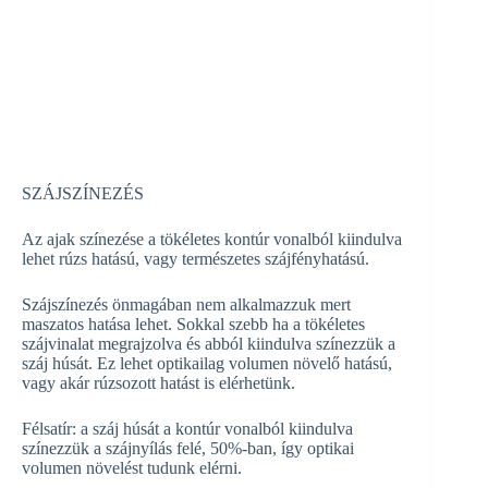
SZÁJSZÍNEZÉS
Az ajak színezése a tökéletes kontúr vonalból kiindulva
lehet rúzs hatású, vagy természetes szájfényhatású.
Szájszínezés önmagában nem alkalmazzuk mert
maszatos hatása lehet. Sokkal szebb ha a tökéletes
szájvinalat megrajzolva és abból kiindulva színezzük a
száj húsát. Ez lehet optikailag volumen növelő hatású,
vagy akár rúzsozott hatást is elérhetünk.
Félsatír: a száj húsát a kontúr vonalból kiindulva
színezzük a szájnyílás felé, 50%-ban, így optikai
volumen növelést tudunk elérni.