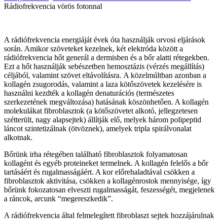
Rádiofrekvencia vörös fotonnal
A rádiófrekvencia energiáját évek óta használják orvosi eljárások
során. Amikor szöveteket kezelnek, két elektróda között a
rádiófrekvencia hőt generál a dermisben és a bőr alatti rétegekben.
Ezt a hőt használják sebészetben hemosztázis (vérzés megállítás)
céljából, valamint szövet eltávolításra. A közelmúltban azonban a
kollagén zsugorodás, valamint a laza kötőszövetek kezelésére is
használni kezdték a kollagén denaturációs (természetes
szerkezetének megváltozása) hatásának köszönhetően. A kollagén
molekulákat fibroblasztok (a kötőszövetet alkotó, jellegzetesen
szétterült, nagy alapsejtek) állítják elő, melyek három polipeptid
láncot szintetizálnak (ötvöznek), amelyek tripla spirálvonalat
alkotnak.
Bőrünk irha rétegében található fibroblasztok folyamatosan
kollagént és egyéb proteineket termelnek. A kollagén felelős a bőr
tartásáért és rugalmasságáért. A kor előrehaladtával csökken a
fibroblasztok aktivitása, csökken a kollagénrostok mennyisége, így
bőrünk fokozatosan elveszti rugalmasságát, feszességét, megjelenek
a ráncok, arcunk “megereszkedik”.
A rádiófrekvencia által felmelegített fibroblaszt sejtek hozzájárulnak