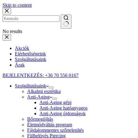
Skip to content
No results
Akciók
Elérhetőségeink
Szolgáltatásaink
Árak
BEJELENTKEZÉS: +36 70 556 0167
Szolgáltatásaink
Alkalmi esztétika
Anti-Aging
Anti-Aging gépi
Anti-Aging hatóanyagos
Anti-Aging újdonságok
Bőrmegújítás
Életmódváltás program
Fájdalommentes szőrtelenítés
Fülbelövés Piercing