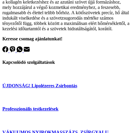
a kollagén keletkezéshez és az azutáni szövet újjá formázáshoz,
mely hozzájárul a végső kozmetikai eredményhez, a feszesebb,
rugalmasabb és élettel telibb bőrhöz. A kötőszövetek precíz, hő által
indukált viselkedése és a szövetzsugorodás mértéke számos
tényezőtől függ, többek között a maximálisan elért hőmérséklettől, a
kezelési időtartamtól és a szövetek hidratáltságától, korától.
Keresse csomag ajánlatunkat!
Kapcsolódó szolgáltatások
ÚJDONSÁG! Lipolézeres Zsírbontás
Professzionális testkezelések
VÁKUUMOS NYIROKMASSZÁZS, ZSÍRGYALU