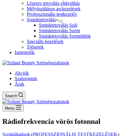
Lézeres tetoválás eltávolítás
Mélytisztításos arckezelések
Professzionális testkezelés
Sminktetoválás
Sminktetoválás Száj
Sminktetoválás Szem
Sminktetoválás Szemöldök
Speciális kezelések
Trénerek
Ismertetők
Akciók
Szalonjaink
Árak
Search
Menu
Rádiofrekvencia vörös fotonnal
Szolgáltatások
PROFESSZIONÁLIS TESTKEZELÉSEK