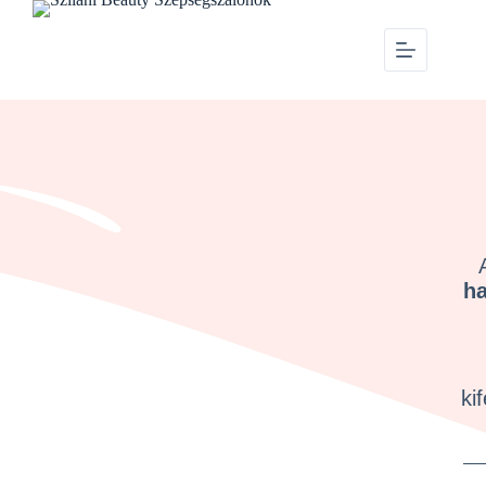
ha
ki