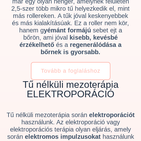
már egy olyan henger, amelynek felületén
2,5-szer több mikro tű helyezkedik el, mint
más rollereken. A tűk jóval keskenyebbek
és más kialakításúak. Ez a roller nem kör,
hanem g
yémánt formájú
sebet ejt a
bőrön, ami jóval
kisebb, kevésbé
érzékelhető
és a
regenerálódása a
bőrnek is gyorsabb.
Tovább a foglaláshoz
Tű nélküli mezoterápia
ELEKTROPORÁCIÓ
Tű nélküli mezoterápia során
elektroporációt
használunk. Az elektroporáció vagy
elektroporációs terápia olyan eljárás, amely
során
elektromos impulzusokat
használunk