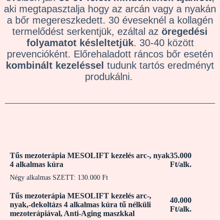
aki megtapasztalja hogy az arcán vagy a nyakán
a bőr megereszkedett. 30 éveseknél a kollagén
termelődést serkentjük, ezáltal az
öregedési
folyamatot késleltetjük
. 30-40 között
prevencióként. Előrehaladott ráncos bőr esetén
kombinált kezeléssel
tudunk tartós eredményt
produkálni.
Tűs mezoterápia MESOLIFT kezelés arc-, nyak
35.000
4 alkalmas kúra
Ft/alk.
Négy alkalmas SZETT: 130.000 Ft
Tűs mezoterápia MESOLIFT kezelés arc-,
40.000
nyak,-dekoltázs 4 alkalmas kúra tű nélküli
Ft/alk.
mezoterápiával, Anti-Aging maszkkal