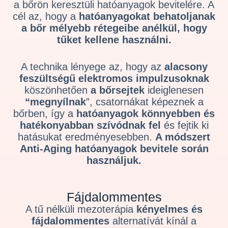
a bőrön keresztüli hatóanyagok bevitelére. A
cél az, hogy a
hatóanyagokat
behatoljanak
a bőr mélyebb rétegeibe
anélkül, hogy
tűket kellene használni.
A technika lényege az, hogy az
alacsony
feszültségű elektromos impulzusoknak
köszönhetően
a bőrsejtek
ideiglenesen
“megnyílnak
”, csatornákat képeznek a
bőrben, így a
hatóanyagok könnyebben és
hatékonyabban szívódnak fel
és fejtik ki
hatásukat eredményesebben.
A módszert
Anti-Aging hatóanyagok bevitele során
használjuk.
Fájdalommentes
A tű nélküli mezoterápia
kényelmes és
fájdalommentes
alternatívát kínál a