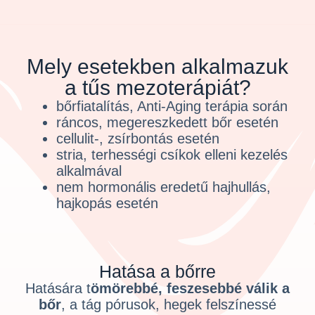
Mely esetekben alkalmazuk
a tűs mezoterápiát?
bőrfiatalítás, Anti-Aging terápia során
ráncos, megereszkedett bőr esetén
cellulit-, zsírbontás esetén
stria, terhességi csíkok elleni kezelés
alkalmával
nem hormonális eredetű hajhullás,
hajkopás esetén
Hatása a bőrre
Hatására t
ömörebbé, feszesebbé válik a
bőr
, a tág pórusok, hegek felszínessé