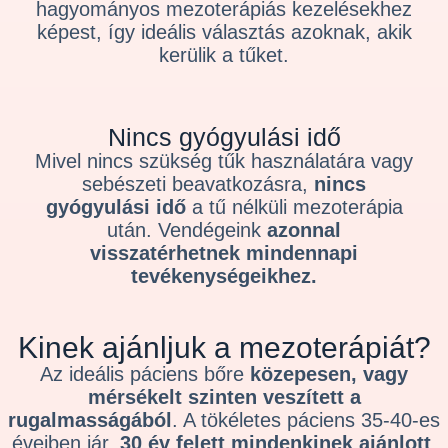
hagyományos mezoterápiás kezelésekhez
képest, így ideális választás azoknak, akik
kerülik a tűket.
Nincs gyógyulási idő
Mivel nincs szükség tűk használatára vagy
sebészeti beavatkozásra,
nincs
gyógyulási idő
a tű nélküli mezoterápia
után. Vendégeink
azonnal
visszatérhetnek mindennapi
tevékenységeikhez.
Kinek ajánljuk a mezoterápiát?
Az ideális páciens bőre
közepesen, vagy
mérsékelt szinten veszített a
rugalmasságából
. A tökéletes páciens 35-40-es
éveiben jár.
30 év felett mindenkinek ajánlott
,