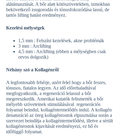
alátámasztását. A bőr alatt kötöszövetekben, izmokban
bekövetkező zsugorodás és tónusfokozódása lassú, de
tartós lifting hatást eredményez.
Kezelési mélységek
1,5 mm : Felszíni kezelések, akne problémák
3 mm : Arclifting
4,5 mm : Arclifting (ebben a mélységben csak
orvos dolgozik)
Néhány szó a Kollagénről
A legfontosabb fehérje, azért felel hogy a bőr feszes,
tónusos, fiatalos legyen. Az idő előrehaladtával
megfogyatkozik, a regeneráció lelassul a bőr
megereszkedik. Amerikai kutatók felismerték a bőr
mélyebb szöveteinek stimulálásával regenerációs
folyamat beindul, kollagéntermelődés indul. A kollagén
denaturáció az öreg kollagénrostok elpusztulása során a
szervezet beindítja a kollagéntermelődést, illetve a sérült
kollagénrostok kijavítását eredményezi, ez hő és
időfüggő folyamat.