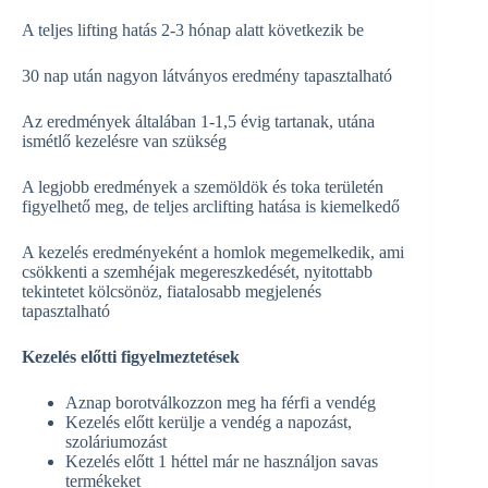
A teljes lifting hatás 2-3 hónap alatt következik be
30 nap után nagyon látványos eredmény tapasztalható
Az eredmények általában 1-1,5 évig tartanak, utána
ismétlő kezelésre van szükség
A legjobb eredmények a szemöldök és toka területén
figyelhető meg, de teljes arclifting hatása is kiemelkedő
A kezelés eredményeként a homlok megemelkedik, ami
csökkenti a szemhéjak megereszkedését, nyitottabb
tekintetet kölcsönöz, fiatalosabb megjelenés
tapasztalható
Kezelés előtti figyelmeztetések
Aznap borotválkozzon meg ha férfi a vendég
Kezelés előtt kerülje a vendég a napozást,
szoláriumozást
Kezelés előtt 1 héttel már ne használjon savas
termékeket