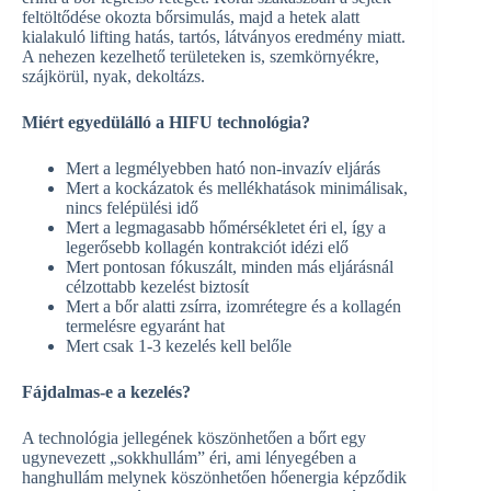
feltöltődése okozta bőrsimulás, majd a hetek alatt
kialakuló lifting hatás, tartós, látványos eredmény miatt.
A nehezen kezelhető területeken is, szemkörnyékre,
szájkörül, nyak, dekoltázs.
Miért egyedülálló a HIFU technológia?
Mert a legmélyebben ható non-invazív eljárás
Mert a kockázatok és mellékhatások minimálisak,
nincs felépülési idő
Mert a legmagasabb hőmérsékletet éri el, így a
legerősebb kollagén kontrakciót idézi elő
Mert pontosan fókuszált, minden más eljárásnál
célzottabb kezelést biztosít
Mert a bőr alatti zsírra, izomrétegre és a kollagén
termelésre egyaránt hat
Mert csak 1-3 kezelés kell belőle
Fájdalmas-e a kezelés?
A technológia jellegének köszönhetően a bőrt egy
ugynevezett „sokkhullám” éri, ami lényegében a
hanghullám melynek köszönhetően hőenergia képződik