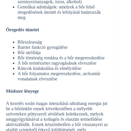
szennyezőanyagok, ózon, alkohol)
Genetikai adottságok: amelyek a bőr felső
öregedésének ütemét és lefolyását határozzák
meg
Öregedés tünetei
Bőrszárasság
Barrier funkció gyengülése
Bőr atrófiája
Bőr tömörség romlása és a bőr megereszkedése
A bőr természetes ragyogásának elvesztése
Ráncok kialakulása és elmélyülése
A bőr folyamatos megereszkedése, arckontúr
vonalainak elvesztése
Módszer lényege
A kezelés során magas intenzítású ultrahang energia jut
be a bőrünkbe ennek következtében a mélyebb
szöveteken pöttyszerű sérülések keletkeznek, melyek
meggyógyításával a kollagén és elasztin termelődése
aktivizálódik. Ennek köszönhetően a bőr visszanyeri az
alsóbb szintekről érkező kitöltöttségét, mély