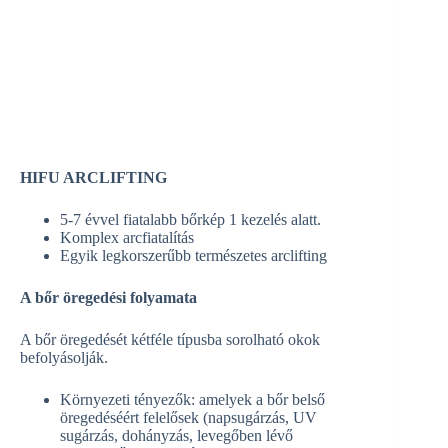
HIFU ARCLIFTING
5-7 évvel fiatalabb bőrkép 1 kezelés alatt.
Komplex arcfiatalítás
Egyik legkorszerűbb természetes arclifting
A bőr öregedési folyamata
A bőr öregedését kétféle típusba sorolható okok
befolyásolják.
Környezeti tényezők: amelyek a bőr belső
öregedéséért felelősek (napsugárzás, UV
sugárzás, dohányzás, levegőben lévő