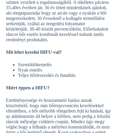
szinten veszített a rugalmasságából. A tükéletes páciens
35-40es éveiben jár. 30 év felett mindenkinek ajánlott,
aki megtapasztalja hogy az arcán vagy a nyakán a bőr
megereszkedett. 30 éveseknél a kollagén termelődést
serkentjük, ezáltal az öregedési folyamatot
késleltetjük. 30-40 között prevencióként. Előrehaladott
ráncos bőr esetén kombinált kezeléssel tudunk tartós
eredményt produkálni.
Mit lehet kezelni HIFU-val?
Szemöldökemelés
Nyak emelés
Teljes bőrfeszesítés és fiatalítás
Miért éppen a HIFU?
Eredményessége és hosszantartó hatása annak
köszönhető, hogy más bőrrejuvenációs kezelésekkel
ellentétben, a bőr mélyebb rétegeiben fejti ki hatását, így
az alátámasztás áll helyre a bőrben, nem pedig a felszíni
ráncok mélysége csökken csupán. Mindez úgy megy
végbe hogy a hőhatás a mélyben konentrálódik, és nem
érinti a bőr legfelső rétegét. Korai szakaszban a sejtek