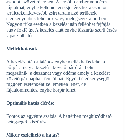
az adott szövet rétegben. A legtöbb ember nem érez
fájdalmat, enyhe kellemetlenséget érezhet a csontos
területeken,kevesebb zsírt tartalmazó területek
érzékenyebbek lehetnek vagy melegséget a bőrben.
Nagyon ritka esetben a kezelés után felléphet fejfájás
vagy fogfájás. A kezelés alatt enyhe tűszúrás szerű érzés
tapasztalható.
Mellékhatások
A kezelés után általános enyhe mellékhatás lehet a
bőrpír amely a kezelést követő pár órán belül
megszünik, a duzzanat vagy ödéma amely a kezelést
követő pár napban fennállhat. Egyéni érzékenységtől
függöen esetenként kellemetlen lehet, de
fájdalommentes, enyhe bőrpír lehet.
Optimális hatás elérése
Fontos az egyénre szabás. A háttérben meghúzódható
betegségek kiszűrése.
Mikor észlelhető a hatás?