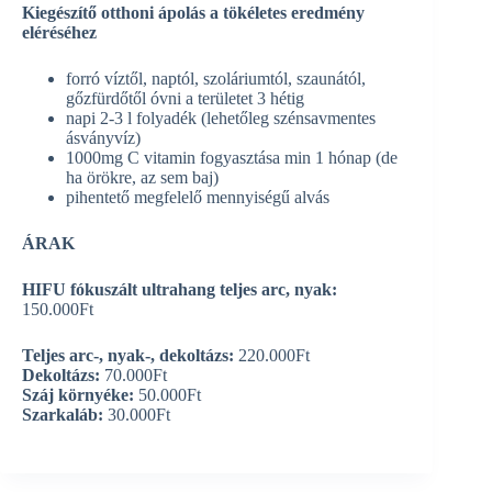
Kiegészítő otthoni ápolás a tökéletes eredmény
eléréséhez
forró víztől, naptól, szoláriumtól, szaunától,
gőzfürdőtől óvni a területet 3 hétig
napi 2-3 l folyadék (lehetőleg szénsavmentes
ásványvíz)
1000mg C vitamin fogyasztása min 1 hónap (de
ha örökre, az sem baj)
pihentető megfelelő mennyiségű alvás
ÁRAK
HIFU fókuszált ultrahang teljes arc, nyak:
150.000Ft
Teljes arc-, nyak-, dekoltázs:
220.000Ft
Dekoltázs:
70.000Ft
Száj környéke:
50.000Ft
Szarkaláb:
30.000Ft