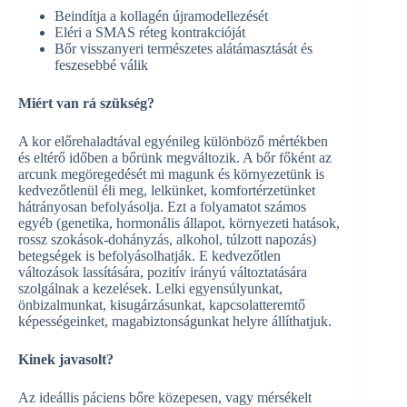
Beindítja a kollagén újramodellezését
Eléri a SMAS réteg kontrakcióját
Bőr visszanyeri természetes alátámasztását és
feszesebbé válik
Miért van rá szükség?
A kor előrehaladtával egyénileg különböző mértékben
és eltérő időben a bőrünk megváltozik. A bőr főként az
arcunk megöregedését mi magunk és környezetünk is
kedvezőtlenül éli meg, lelkünket, komfortérzetünket
hátrányosan befolyásolja. Ezt a folyamatot számos
egyéb (genetika, hormonális állapot, környezeti hatások,
rossz szokások-dohányzás, alkohol, túlzott napozás)
betegségek is befolyásolhatják. E kedvezőtlen
változások lassítására, pozitív irányú változtatására
szolgálnak a kezelések. Lelki egyensúlyunkat,
önbizalmunkat, kisugárzásunkat, kapcsolatteremtő
képességeinket, magabiztonságunkat helyre állíthatjuk.
Kinek javasolt?
Az ideállis páciens bőre közepesen, vagy mérsékelt