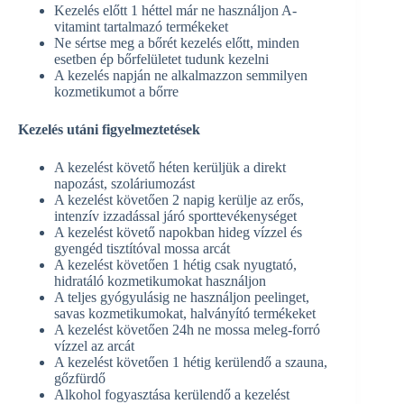
Kezelés előtt 1 héttel már ne használjon A-
vitamint tartalmazó termékeket
Ne sértse meg a bőrét kezelés előtt, minden
esetben ép bőrfelületet tudunk kezelni
A kezelés napján ne alkalmazzon semmilyen
kozmetikumot a bőrre
Kezelés utáni figyelmeztetések
A kezelést követő héten kerüljük a direkt
napozást, szoláriumozást
A kezelést követően 2 napig kerülje az erős,
intenzív izzadással járó sporttevékenységet
A kezelést követő napokban hideg vízzel és
gyengéd tisztítóval mossa arcát
A kezelést követően 1 hétig csak nyugtató,
hidratáló kozmetikumokat használjon
A teljes gyógyulásig ne használjon peelinget,
savas kozmetikumokat, halványító termékeket
A kezelést követően 24h ne mossa meleg-forró
vízzel az arcát
A kezelést követően 1 hétig kerülendő a szauna,
gőzfürdő
Alkohol fogyasztása kerülendő a kezelést