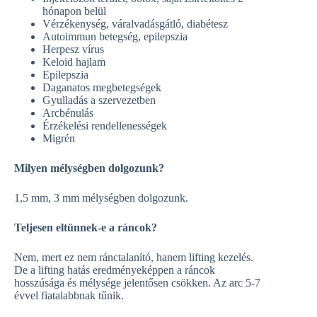
hónapon belül
Vérzékenység, váralvadásgátló, diabétesz
Autoimmun betegség, epilepszia
Herpesz vírus
Keloid hajlam
Epilepszia
Daganatos megbetegségek
Gyulladás a szervezetben
Arcbénulás
Érzékelési rendellenességek
Migrén
Milyen mélységben dolgozunk?
1,5 mm, 3 mm mélységben dolgozunk.
Teljesen eltünnek-e a ráncok?
Nem, mert ez nem ránctalanító, hanem lifting kezelés.
De a lifting hatás eredményeképpen a ráncok
hosszúsága és mélysége jelentősen csökken. Az arc 5-7
évvel fiatalabbnak tűnik.