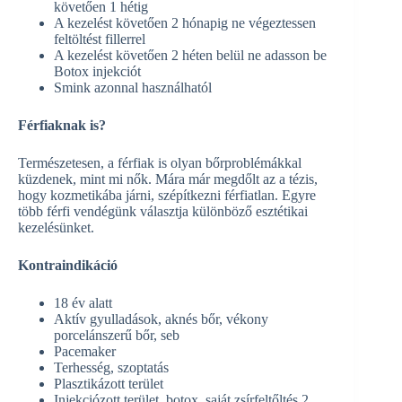
követően 1 hétig
A kezelést követően 2 hónapig ne végeztessen
feltöltést fillerrel
A kezelést követően 2 héten belül ne adasson be
Botox injekciót
Smink azonnal használhatól
Férfiaknak is?
Természetesen, a férfiak is olyan bőrproblémákkal
küzdenek, mint mi nők. Mára már megdőlt az a tézis,
hogy kozmetikába járni, szépítkezni férfiatlan. Egyre
több férfi vendégünk választja különböző esztétikai
kezelésünket.
Kontraindikáció
18 év alatt
Aktív gyulladások, aknés bőr, vékony
porcelánszerű bőr, seb
Pacemaker
Terhesség, szoptatás
Plasztikázott terület
Injekciózott terület, botox, saját zsírfeltőltés 2