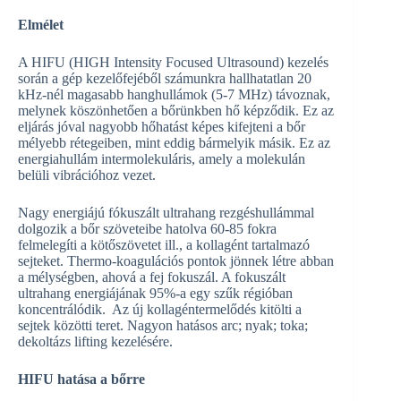
Elmélet
A HIFU (HIGH Intensity Focused Ultrasound) kezelés
során a gép kezelőfejéből számunkra hallhatatlan 20
kHz-nél magasabb hanghullámok (5-7 MHz) távoznak,
melynek köszönhetően a bőrünkben hő képződik. Ez az
eljárás jóval nagyobb hőhatást képes kifejteni a bőr
mélyebb rétegeiben, mint eddig bármelyik másik. Ez az
energiahullám intermolekuláris, amely a molekulán
belüli vibrációhoz vezet.
Nagy energiájú fókuszált ultrahang rezgéshullámmal
dolgozik a bőr szöveteibe hatolva 60-85 fokra
felmelegíti a kötőszövetet ill., a kollagént tartalmazó
sejteket. Thermo-koagulációs pontok jönnek létre abban
a mélységben, ahová a fej fokuszál. A fokuszált
ultrahang energiájának 95%-a egy szűk régióban
koncentrálódik. Az új kollagéntermelődés kitölti a
sejtek közötti teret. Nagyon hatásos arc; nyak; toka;
dekoltázs lifting kezelésére.
HIFU hatása a bőrre