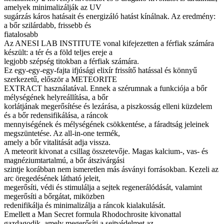
amelyek minimalizálják az UV
sugárzás káros hatásait és energizáló hatást kínálnak. Az eredmény:
a bőr szilárdabb, frissebb és
fiatalosabb
Az ANESI LAB INSTITUTE vonal kifejezetten a férfiak számára
készült: a tér és a föld teljes ereje a
legjobb szépség titokban a férfiak számára.
Ez egy-egy-egy-fajta ifjúsági elixír frissítő hatással és könnyű
szerkezetű, először a METEORITE
EXTRACT használatával. Ennek a szérumnak a funkciója a bőr
mélységének helyreállítása, a bőr
korlátjának megerősítése és lezárása, a piszkosság elleni küzdelem
és a bőr redensifikálása, a ráncok
mennyiségének és mélységének csökkentése, a fáradtság jeleinek
megszüntetése. Az all-in-one termék,
amely a bőr vitalitását adja vissza.
A meteorit kivonat a csillag összetevője. Magas kalcium-, vas- és
magnéziumtartalmú, a bőr átszivárgási
szintje korábban nem ismeretlen más ásványi forrásokban. Kezeli az
arc öregedésének látható jeleit,
megerősíti, védi és stimulálja a sejtek regenerálódását, valamint
megerősíti a bőrgátat, miközben
redenifikálja és minimalizálja a ráncok kialakulását.
Emellett a Man Secret formula Rhodochrosite kivonattal
gazdagodik, amely megerősíti a sejtvédelmet az