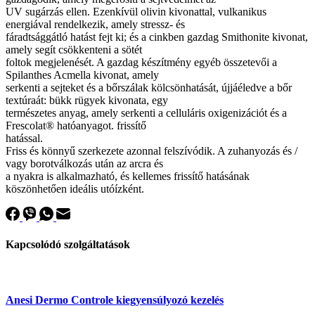
UV sugárzás ellen. Ezenkívül olivin kivonattal, vulkanikus
energiával rendelkezik, amely stressz- és
fáradtsággátló hatást fejt ki; és a cinkben gazdag Smithonite kivonat,
amely segít csökkenteni a sötét
foltok megjelenését. A gazdag készítmény egyéb összetevői a
Spilanthes Acmella kivonat, amely
serkenti a sejteket és a bőrszálak kölcsönhatását, újjáéledve a bőr
textúraát: bükk rügyek kivonata, egy
természetes anyag, amely serkenti a celluláris oxigenizációt és a
Frescolat® hatóanyagot. frissítő
hatással.
Friss és könnyű szerkezete azonnal felszívódik. A zuhanyozás és /
vagy borotválkozás után az arcra és
a nyakra is alkalmazható, és kellemes frissítő hatásának
köszönhetően ideális utóízként.
Kapcsolódó szolgáltatások
Anesi Dermo Controle kiegyensúlyozó kezelés