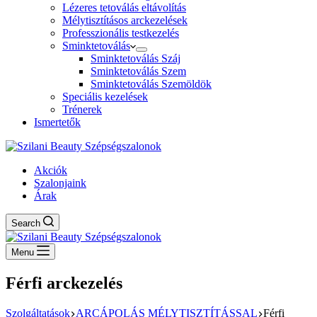
Lézeres tetoválás eltávolítás
Mélytisztításos arckezelések
Professzionális testkezelés
Sminktetoválás
Sminktetoválás Száj
Sminktetoválás Szem
Sminktetoválás Szemöldök
Speciális kezelések
Trénerek
Ismertetők
Akciók
Szalonjaink
Árak
Search
Menu
Férfi arckezelés
Szolgáltatások
ARCÁPOLÁS MÉLYTISZTÍTÁSSAL
Férfi