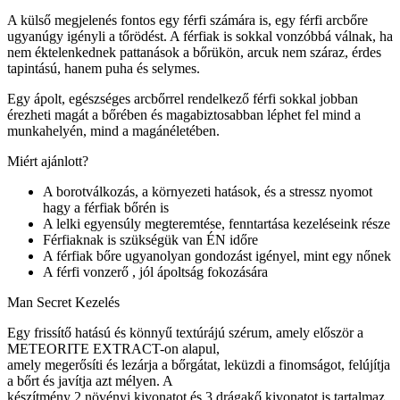
A külső megjelenés fontos egy férfi számára is, egy férfi arcbőre
ugyanúgy igényli a tőrödést. A férfiak is sokkal vonzóbbá válnak, ha
nem éktelenkednek pattanások a bőrükön, arcuk nem száraz, érdes
tapintású, hanem puha és selymes.
Egy ápolt, egészséges arcbőrrel rendelkező férfi sokkal jobban
érezheti magát a bőrében és magabiztosabban léphet fel mind a
munkahelyén, mind a magánéletében.
Miért ajánlott?
A borotválkozás, a környezeti hatások, és a stressz nyomot
hagy a férfiak bőrén is
A lelki egyensúly megteremtése, fenntartása kezeléseink része
Férfiaknak is szükségük van ÉN időre
A férfiak bőre ugyanolyan gondozást igényel, mint egy nőnek
A férfi vonzerő , jól ápoltság fokozására
Man Secret Kezelés
Egy frissítő hatású és könnyű textúrájú szérum, amely először a
METEORITE EXTRACT-on alapul,
amely megerősíti és lezárja a bőrgátat, leküzdi a finomságot, felújítja
a bőrt és javítja azt mélyen. A
készítmény 2 növényi kivonatot és 3 drágakő kivonatot is tartalmaz,