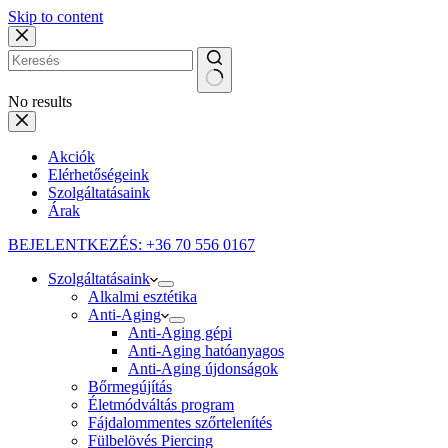
Skip to content
No results
Akciók
Elérhetőségeink
Szolgáltatásaink
Árak
BEJELENTKEZÉS: +36 70 556 0167
Szolgáltatásaink
Alkalmi esztétika
Anti-Aging
Anti-Aging gépi
Anti-Aging hatóanyagos
Anti-Aging újdonságok
Bőrmegújítás
Életmódváltás program
Fájdalommentes szőrtelenítés
Fülbelövés Piercing