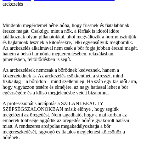
arckezelés
Mindenki megérdemel hébe-hóba, hogy frissnek és fiatalabbnak
érezze magát. Csakúgy, mint a nők, a férfiak is időről időre
találkoznak olyan pillanatokkal, ahol megváltozik a hormonszintjük,
és hajlamoak lesznek a kitörésekre, lelki egyensúlyuk megbomlik.
Az arckezelés alkalmával nem csak a bőr fogja jobban érezni magát,
hanem a belső harmónia megteremtésében, relaxálásban,
pihenésben, feltöltődésben is segít.
Az arckezelések nemcsak a bőrödnek kedveznek, hanem a
közérzetednek is. Az arckezelés csökkentheti a stresszt, mind
fizikailag – a bőrödön – mind szellemileg. Ha szán egy kis időt arra,
hogy vigyázzon testére és elméjére, az nagy hatással lehet a bőr
egészségére és a külső megjelenésbe vetett bizalomra.
A professzionális arcápolás a SZILANI-BEAUTY
SZÉPSÉGSZALONOKBAN másik előnye , hogy segítik
megelőzni az öregedést. Nem tagadható, hogy a mai korban az
emberek többsége aggódik az öregedés bőrére gyakorolt ​​hatásai
miatt. A rendszeres arcápolás megakadályozhatja a bőr
megereszkedését, ragyogó és fiatalos megjelenést kölcsönöz a
bőrének.