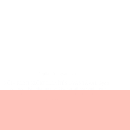
Depiláció – gyantázás
NŐI – FÉRFI SZŐRTELENÍTÉS GYANTÁVAL Gyors
Alapos Fájdalommentes Gyakorlott szakembereink
segítségével pillanatok alatt, szinte fájdalomérzet nélkül
érheted el…