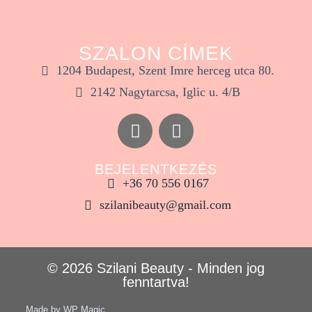
SZALON CÍMEK
1204 Budapest, Szent Imre herceg utca 80.
2142 Nagytarcsa, Iglic u. 4/B
BEJELENTKEZÉS
+36 70 556 0167
szilanibeauty@gmail.com
© 2026 Szilani Beauty - Minden jog
fenntartva!
Made by WP Magic