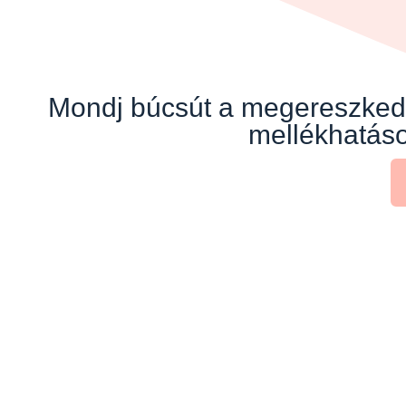
Mondj búcsút a megereszkede
mellékhatáso