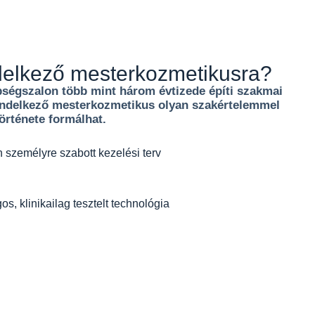
ndelkező mesterkozmetikusra?
épségszalon több mint három évtizede építi szakmai
rendelkező mesterkozmetikus olyan szakértelemmel
örténete formálhat.
n személyre szabott kezelési terv
os, klinikailag tesztelt technológia