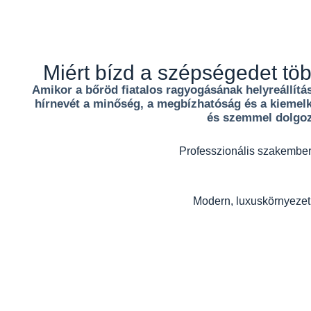
Miért bízd a szépségedet tö
Amikor a bőröd fiatalos ragyogásának helyreállítá
hírnevét a minőség, a megbízhatóság és a kiemel
és szemmel dolgozi
Professzionális szakembe
Modern, luxuskörnyezet