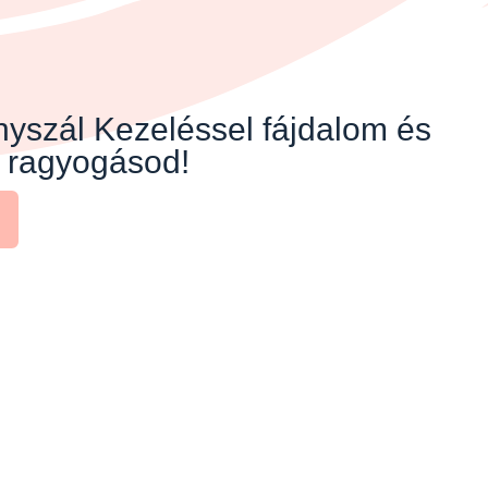
yszál Kezeléssel fájdalom és
s ragyogásod!