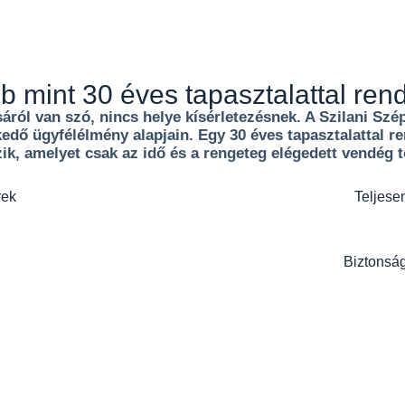
bb mint 30 éves tapasztalattal re
sáról van szó, nincs helye kísérletezésnek. A Szilani Sz
kedő ügyfélélmény alapjain. Egy 30 éves tapasztalattal 
k, amelyet csak az idő és a rengeteg elégedett vendég t
rek
Teljese
Biztonság